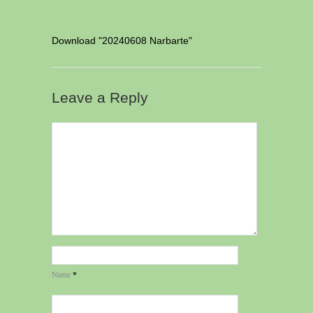
Download "
20240608 Narbarte
"
Leave a Reply
*
Name