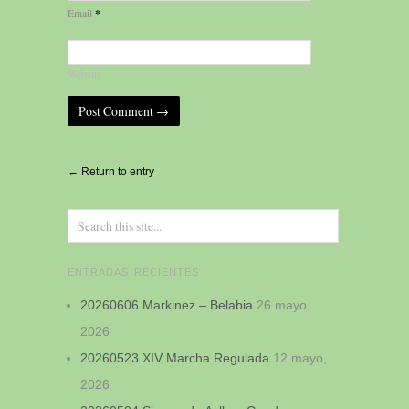
*
Email
Website
Alternative:
← Return to entry
ENTRADAS RECIENTES
20260606 Markinez – Belabia
26 mayo,
2026
20260523 XIV Marcha Regulada
12 mayo,
2026