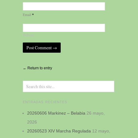
*
Email
Website
Alternative:
← Return to entry
ENTRADAS RECIENTES
20260606 Markinez – Belabia
26 mayo,
2026
20260523 XIV Marcha Regulada
12 mayo,