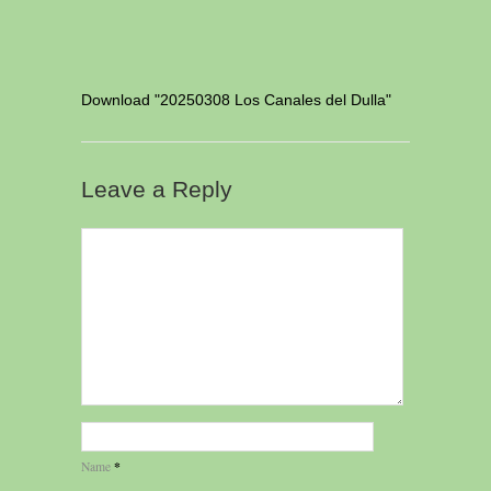
Download "
20250308 Los Canales del Dulla
"
Leave a Reply
*
Name