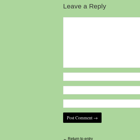
Leave a Reply
Alternative:
← Return to entry