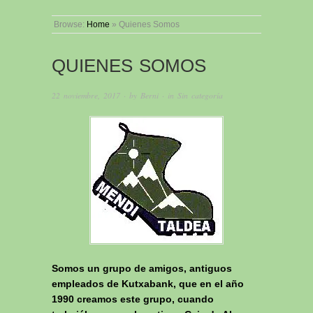
Browse:
Home
»
Quienes Somos
QUIENES SOMOS
22 noviembre, 2017
· by
Berni
· in
Sin categoría
Somos un grupo de amigos, antiguos
empleados de Kutxabank, que en el año
1990 creamos este grupo, cuando