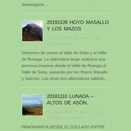
descargarte…
20191109 HOYO MASALLO
Y LOS MAZOS
27 octubre, 2019
· by
Berni
· in
Año
2019
,
Cantabria
Volvemos de nuevo al Valle de Soba y al Valle
de Ruesga. La alternativa larga realizará una
preciosa travesía desde el Valle de Ruesga al
Valle de Soba, pasando por los Hoyos Masallo
y Salzoso. Las otras dos alternativas saldrán…
20181110 LUNADA –
ALTOS DE ASÓN.
28 octubre, 2018
· by
Berni
· in
Año
2018
,
Burgos
,
Cantabria
PANORAMICA DESDE EL COLLADO ENTRE