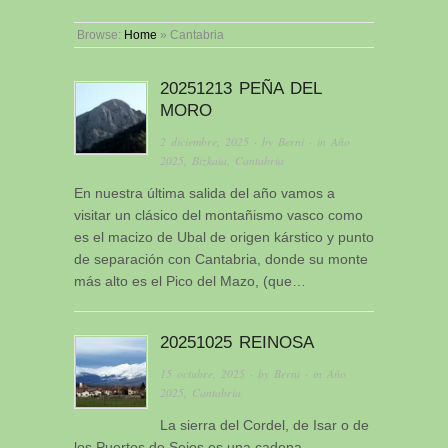
Browse:
Home
»
Cantabria
20251213 PEÑA DEL
MORO
2 diciembre, 2025
· by
Berni
· in
Año
2025
,
Bizkaia
,
Cantabria
En nuestra última salida del año vamos a
visitar un clásico del montañismo vasco como
es el macizo de Ubal de origen kárstico y punto
de separación con Cantabria, donde su monte
más alto es el Pico del Mazo, (que…
20251025 REINOSA
15 octubre, 2025
· by
Berni
· in
Año
2025
,
Cantabria
La sierra del Cordel, de Isar o de
los Puertos de Sejos es una cadena