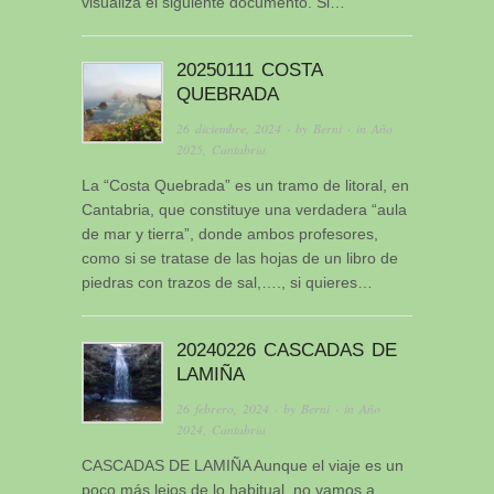
visualiza el siguiente documento. Si…
20250111 COSTA
QUEBRADA
26 diciembre, 2024
· by
Berni
· in
Año
2025
,
Cantabria
La “Costa Quebrada” es un tramo de litoral, en
Cantabria, que constituye una verdadera “aula
de mar y tierra”, donde ambos profesores,
como si se tratase de las hojas de un libro de
piedras con trazos de sal,…., si quieres…
20240226 CASCADAS DE
LAMIÑA
26 febrero, 2024
· by
Berni
· in
Año
2024
,
Cantabria
CASCADAS DE LAMIÑA Aunque el viaje es un
poco más lejos de lo habitual, no vamos a