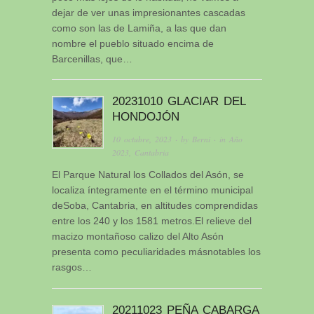
dejar de ver unas impresionantes cascadas
como son las de Lamiña, a las que dan
nombre el pueblo situado encima de
Barcenillas, que…
20231010 GLACIAR DEL
HONDOJÓN
10 octubre, 2023
· by
Berni
· in
Año
2023
,
Cantabria
El Parque Natural los Collados del Asón, se
localiza íntegramente en el término municipal
deSoba, Cantabria, en altitudes comprendidas
entre los 240 y los 1581 metros.El relieve del
macizo montañoso calizo del Alto Asón
presenta como peculiaridades másnotables los
rasgos…
20211023 PEÑA CABARGA