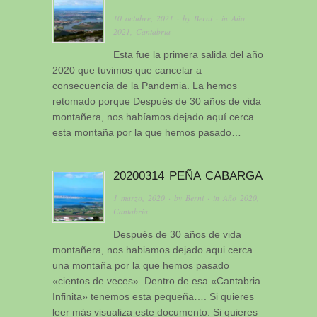
10 octubre, 2021
· by
Berni
· in
Año
2021
,
Cantabria
Esta fue la primera salida del año
2020 que tuvimos que cancelar a
consecuencia de la Pandemia. La hemos
retomado porque Después de 30 años de vida
montañera, nos habíamos dejado aquí cerca
esta montaña por la que hemos pasado…
20200314 PEÑA CABARGA
1 marzo, 2020
· by
Berni
· in
Año 2020
,
Cantabria
Después de 30 años de vida
montañera, nos habiamos dejado aqui cerca
una montaña por la que hemos pasado
«cientos de veces». Dentro de esa «Cantabria
Infinita» tenemos esta pequeña…. Si quieres
leer más visualiza este documento. Si quieres