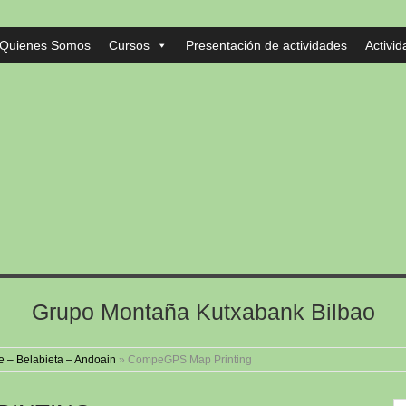
Quienes Somos
Cursos
Presentación de actividades
Activi
Grupo Montaña Kutxabank Bilbao
e – Belabieta – Andoain
»
CompeGPS Map Printing