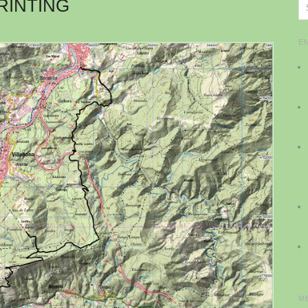
RINTING
E
M