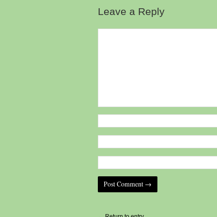
Leave a Reply
Alternative:
← Return to entry