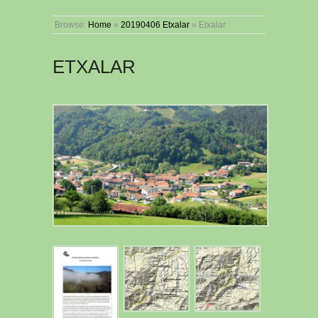
Browse:
Home
»
20190406 Etxalar
»
Etxalar
ETXALAR