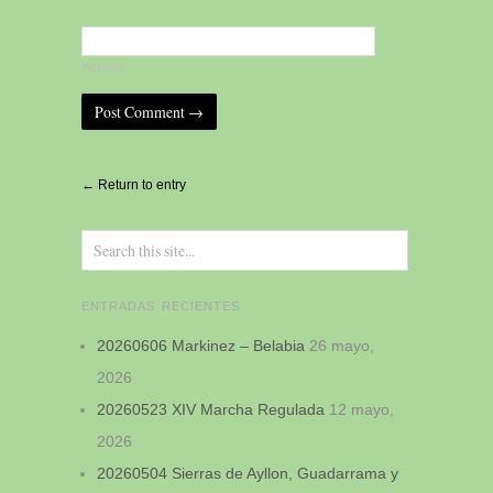
Website
Alternative:
← Return to entry
ENTRADAS RECIENTES
20260606 Markinez – Belabia
26 mayo,
2026
20260523 XIV Marcha Regulada
12 mayo,
2026
20260504 Sierras de Ayllon, Guadarrama y