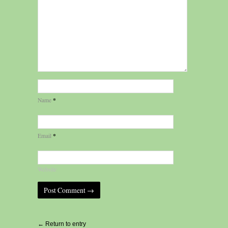
*
Name
*
Email
Website
Alternative:
← Return to entry