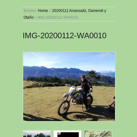
Browse:
Home
»
20200111 Arranoaitz, Oamendi y
Otaño
»
IMG-20200112-WA0010
IMG-20200112-WA0010