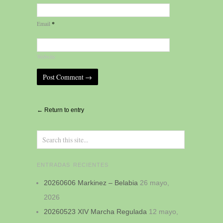
*
Email
Website
Alternative:
← Return to entry
ENTRADAS RECIENTES
20260606 Markinez – Belabia
26 mayo,
2026
20260523 XIV Marcha Regulada
12 mayo,