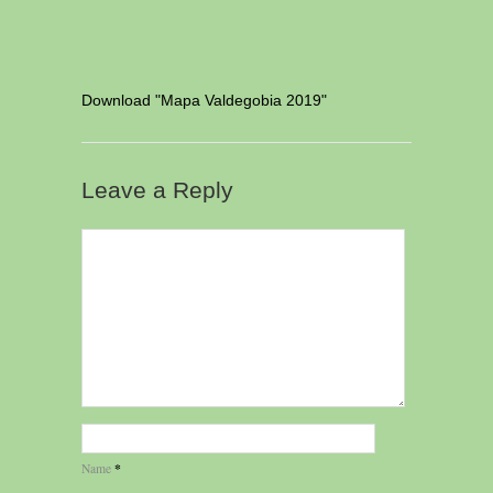
Download "
Mapa Valdegobia 2019
"
Leave a Reply
*
Name