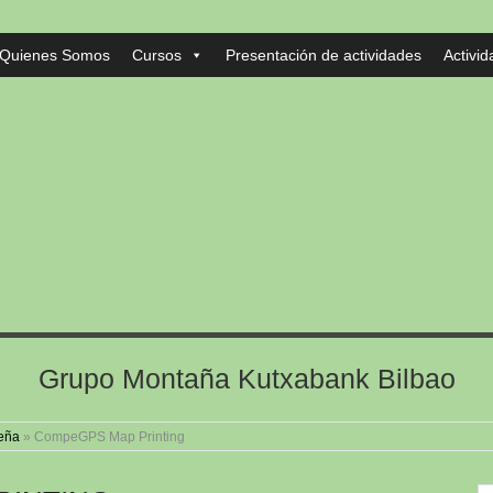
Quienes Somos
Cursos
Presentación de actividades
Activi
Grupo Montaña Kutxabank Bilbao
eña
»
CompeGPS Map Printing