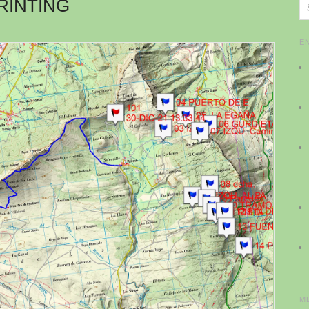
RINTING
E
M