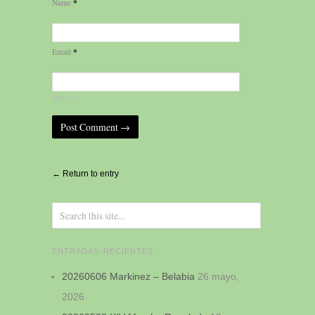
*
Name
*
Email
Website
Alternative:
← Return to entry
ENTRADAS RECIENTES
20260606 Markinez – Belabia
26 mayo,
2026