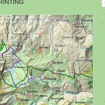
RINTING
E
M