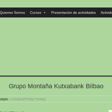
Quienes Somos
Cursos
Presentación de actividades
Activi
Grupo Montaña Kutxabank Bilbao
ndojón
»
CompeGPS Map Printing