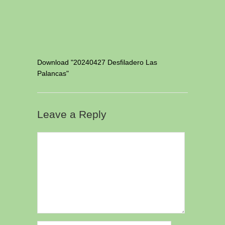
Download "
20240427 Desfiladero Las
Palancas
"
Leave a Reply