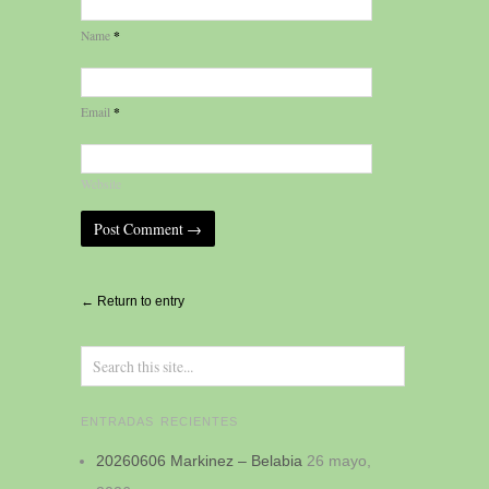
*
Name
*
Email
Website
Alternative:
← Return to entry
ENTRADAS RECIENTES
20260606 Markinez – Belabia
26 mayo,