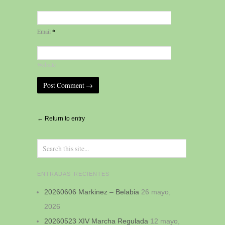
*
Email
Website
Alternative:
← Return to entry
ENTRADAS RECIENTES
20260606 Markinez – Belabia
26 mayo,
2026
20260523 XIV Marcha Regulada
12 mayo,