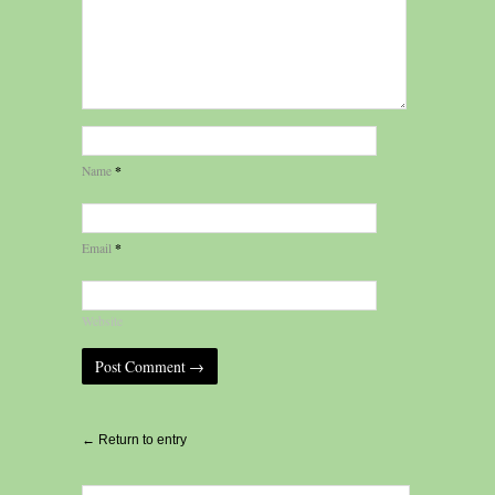
*
Name
*
Email
Website
Alternative:
← Return to entry