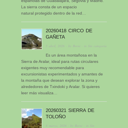
españolas de Guadalajara, Segovia y Madrid.
La sierra consta de un espacio
natural protegido dentro de la red…
20260418 CIRCO DE
GAÑETA
5 abril, 2026
· by
Berni
· in
Sin categoría
Es un área montañosa en la
Sierra de Aralar, ideal para rutas circulares
exigentes muy recomendable para
excursionistas experimentados y amantes de
la montaña que desean explorar la zona y
alrededores de Txindoki y Aralar. Si quieres
leer más visualiza…
20260321 SIERRA DE
TOLOÑO
8 marzo, 2026
· by
Berni
· in
Sin