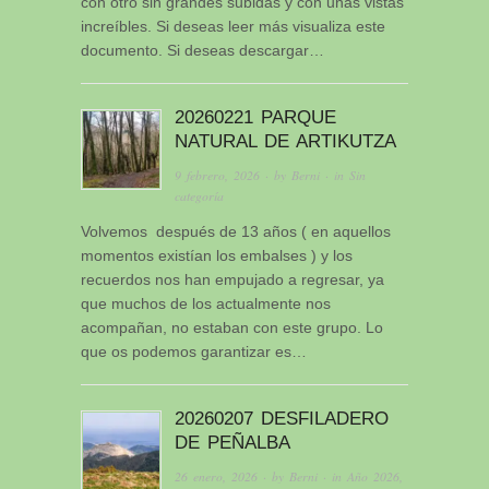
con otro sin grandes subidas y con unas vistas
increíbles. Si deseas leer más visualiza este
documento. Si deseas descargar…
20260221 PARQUE
NATURAL DE ARTIKUTZA
9 febrero, 2026
· by
Berni
· in
Sin
categoría
Volvemos después de 13 años ( en aquellos
momentos existían los embalses ) y los
recuerdos nos han empujado a regresar, ya
que muchos de los actualmente nos
acompañan, no estaban con este grupo. Lo
que os podemos garantizar es…
20260207 DESFILADERO
DE PEÑALBA
26 enero, 2026
· by
Berni
· in
Año 2026
,