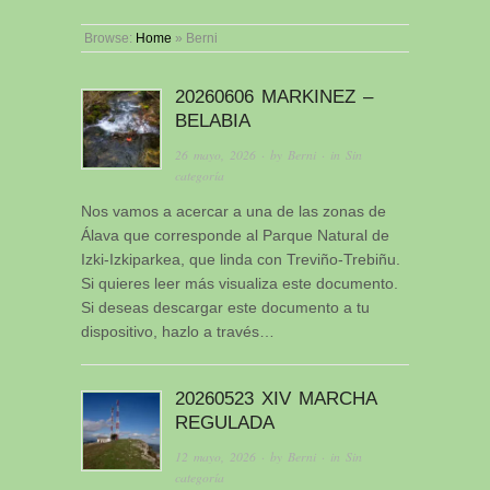
Browse:
Home
»
Berni
20260606 MARKINEZ –
BELABIA
26 mayo, 2026
· by
Berni
· in
Sin
categoría
Nos vamos a acercar a una de las zonas de
Álava que corresponde al Parque Natural de
Izki-Izkiparkea, que linda con Treviño-Trebiñu.
Si quieres leer más visualiza este documento.
Si deseas descargar este documento a tu
dispositivo, hazlo a través…
20260523 XIV MARCHA
REGULADA
12 mayo, 2026
· by
Berni
· in
Sin
categoría