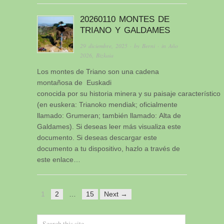
20260110 MONTES DE
TRIANO Y GALDAMES
29 diciembre, 2025
· by
Berni
· in
Año
2026
,
Bizkaia
Los montes de Triano son una cadena
montañosa de Euskadi
conocida por su historia minera y su paisaje característico
(en euskera: Trianoko mendiak; oficialmente
llamado: Grumeran; también llamado: Alta de
Galdames). Si deseas leer más visualiza este
documento. Si deseas descargar este
documento a tu dispositivo, hazlo a través de
este enlace…
1
2
…
15
Next →