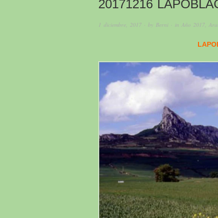
20171216 LAPOBLA
1 diciembre, 2017
· by
Berni
· in
Año 2017
,
Ara
LAPO