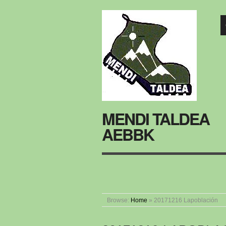
MENDI TALDEA
AEBBK
Browse:
Home
»
20171216 Lapoblación