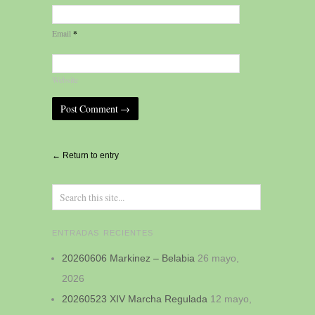
*
Email
Website
Alternative:
← Return to entry
ENTRADAS RECIENTES
20260606 Markinez – Belabia
26 mayo,
2026
20260523 XIV Marcha Regulada
12 mayo,