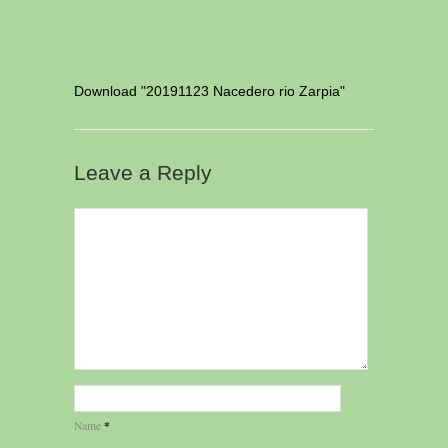
Download "
20191123 Nacedero rio Zarpia
"
Leave a Reply
*
Name