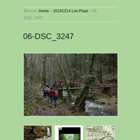
Browse:
Home
»
20191214 Las Pisas
»
06-
DSC_3247
06-DSC_3247