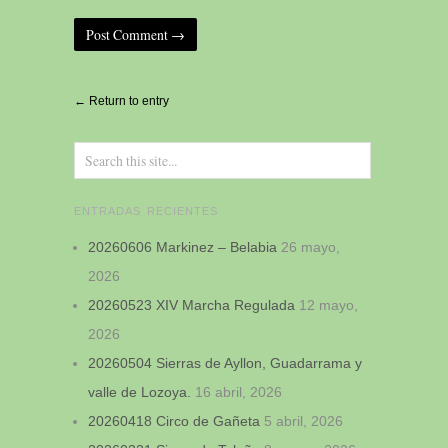
Alternative:
← Return to entry
ENTRADAS RECIENTES
20260606 Markinez – Belabia
26 mayo,
2026
20260523 XIV Marcha Regulada
12 mayo,
2026
20260504 Sierras de Ayllon, Guadarrama y
valle de Lozoya.
16 abril, 2026
20260418 Circo de Gañeta
5 abril, 2026