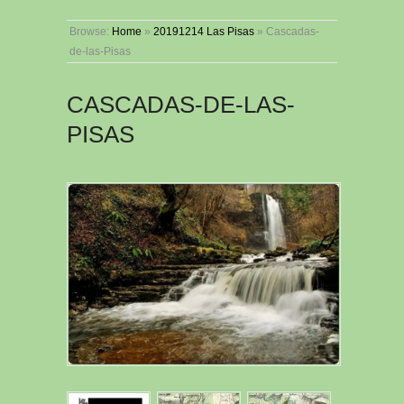
Browse:
Home
»
20191214 Las Pisas
»
Cascadas-
de-las-Pisas
CASCADAS-DE-LAS-
PISAS