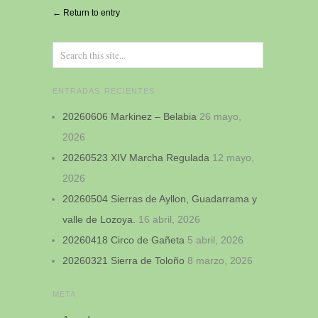
Alternative:
← Return to entry
ENTRADAS RECIENTES
20260606 Markinez – Belabia
26 mayo,
2026
20260523 XIV Marcha Regulada
12 mayo,
2026
20260504 Sierras de Ayllon, Guadarrama y
valle de Lozoya.
16 abril, 2026
20260418 Circo de Gañeta
5 abril, 2026
20260321 Sierra de Toloño
8 marzo, 2026
META