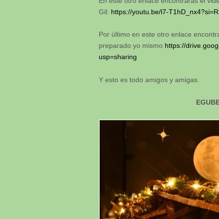
En este otro enlace encontrarás el vi
Gil:
https://youtu.be/l7-T1hD_nx4?si
Por último en este otro enlace encontr
preparado yo mismo
https://drive.g
usp=sharing
Y esto es todo amigos y amigas.
EGUBE