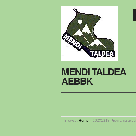
MENDI TALDEA
AEBBK
Browse:
Home
»
20231218 Programa activ