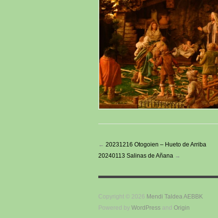
←
20231216 Otogoien – Hueto de Arriba
20240113 Salinas de Añana
→
Copyright © 2026
Mendi Taldea AEBBK
Powered by
WordPress
and
Origin