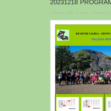
20231218 PROGRAM
18 diciembre, 2023
· by
Berni
· in
Presentación 