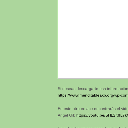
Si deseas descargarte esa información 
https://www.menditaldeakb.org/wp-con
En este otro enlace encontrarás el vid
Ángel Gil:
https://youtu.be/SHL2r3f