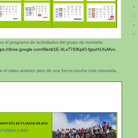
con el programa de actividades del grupo de montaña
tps://drive.google.com/file/d/1E-XLx77IDKpiO-fgsxH1XuMvv-
ue el video anterior pero de una forma mucho más resumida.