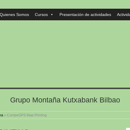
Quienes Somos
Cursos
Presentación de actividades
Activi
Grupo Montaña Kutxabank Bilbao
na
»
CompeGPS Map Printing