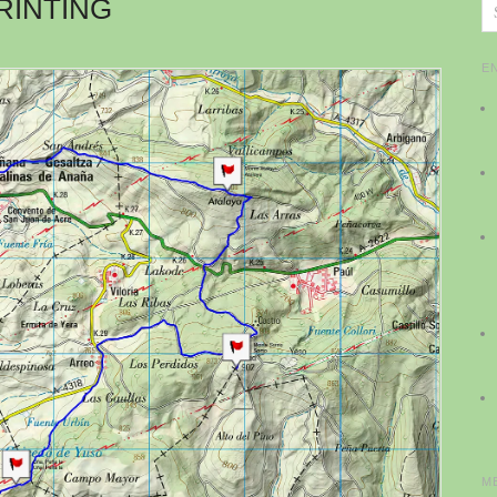
RINTING
E
M