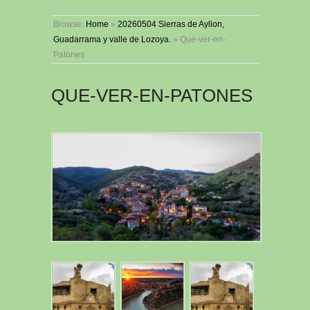
Browse:
Home
»
20260504 Sierras de Ayllon,
Guadarrama y valle de Lozoya.
»
Que-ver-en-
Patones
QUE-VER-EN-PATONES