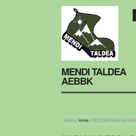
MENDI TALDEA
AEBBK
Browse:
Home
»
20170304 Sierra de Urkill