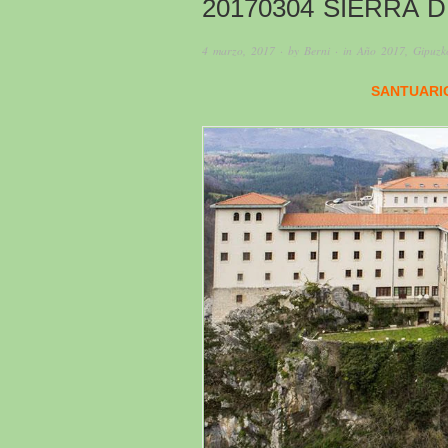
20170304 SIERRA 
4 marzo, 2017
· by
Berni
· in
Año 2017
,
Gipuzk
SANTUARI