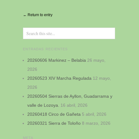
Alternative:
← Return to entry
ENTRADAS RECIENTES
20260606 Markinez – Belabia
26 mayo,
2026
20260523 XIV Marcha Regulada
12 mayo,
2026
20260504 Sierras de Ayllon, Guadarrama y
valle de Lozoya.
16 abril, 2026
20260418 Circo de Gañeta
5 abril, 2026
20260321 Sierra de Toloño
8 marzo, 2026
META