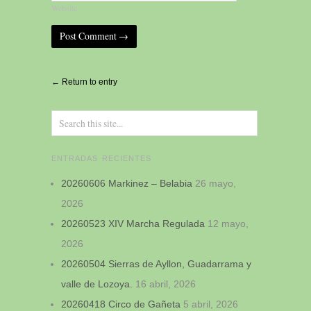
Website
Alternative:
← Return to entry
ENTRADAS RECIENTES
20260606 Markinez – Belabia
26 mayo,
2026
20260523 XIV Marcha Regulada
12 mayo,
2026
20260504 Sierras de Ayllon, Guadarrama y
valle de Lozoya.
16 abril, 2026
20260418 Circo de Gañeta
5 abril, 2026