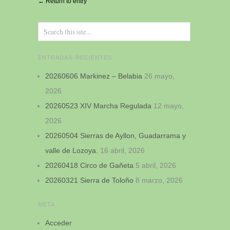
Alternative:
← Return to entry
ENTRADAS RECIENTES
20260606 Markinez – Belabia
26 mayo,
2026
20260523 XIV Marcha Regulada
12 mayo,
2026
20260504 Sierras de Ayllon, Guadarrama y
valle de Lozoya.
16 abril, 2026
20260418 Circo de Gañeta
5 abril, 2026
20260321 Sierra de Toloño
8 marzo, 2026
META
Acceder