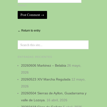
Website
Alternative:
← Return to entry
ENTRADAS RECIENTES
20260606 Markinez – Belabia
26 mayo,
2026
20260523 XIV Marcha Regulada
12 mayo,
2026
20260504 Sierras de Ayllon, Guadarrama y
valle de Lozoya.
16 abril, 2026