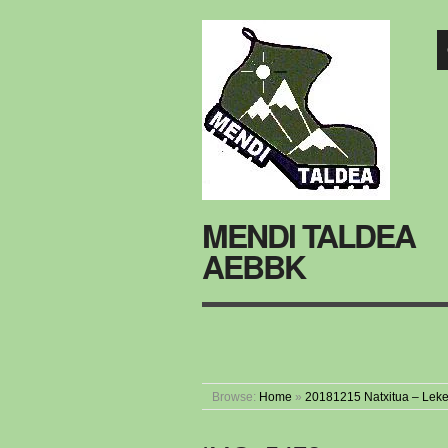
MENDI TALDEA
AEBBK
Browse:
Home
»
20181215 Natxitua – Leke