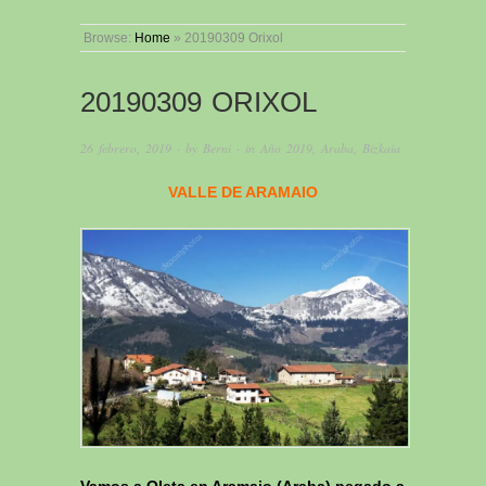
Browse:
Home
»
20190309 Orixol
20190309 ORIXOL
26 febrero, 2019
· by
Berni
· in
Año 2019
,
Araba
,
Bizkaia
VALLE DE ARAMAIO
Vamos a Oleta en Aramaio (Araba) pegado a