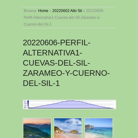
Browse:
Home
»
20220602 Alto Sil
»
20220606-
Perfil-Alternativa1-Cuevas-del-Sil-Zarameo-y-
Cuerno-del-Sil-1
20220606-PERFIL-
ALTERNATIVA1-
CUEVAS-DEL-SIL-
ZARAMEO-Y-CUERNO-
DEL-SIL-1