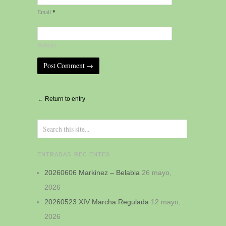
*
Email
Website
Alternative:
← Return to entry
ENTRADAS RECIENTES
20260606 Markinez – Belabia
26 mayo,
2026
20260523 XIV Marcha Regulada
12 mayo,
2026