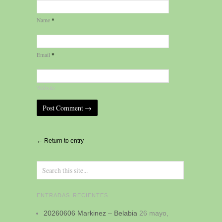
*
Name
*
Email
Website
Alternative:
← Return to entry
ENTRADAS RECIENTES
20260606 Markinez – Belabia
26 mayo,