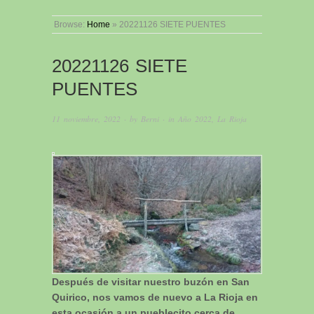
Browse:
Home
»
20221126 SIETE PUENTES
20221126 SIETE
PUENTES
11 noviembre, 2022
· by
Berni
· in
Año 2022
,
La Rioja
Después de visitar nuestro buzón en San
Quirico, nos vamos de nuevo a La Rioja en
esta ocasión a un pueblecito cerca de