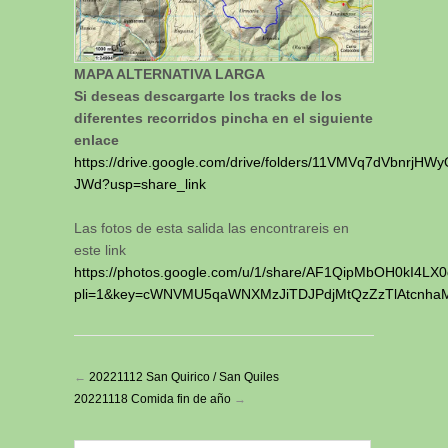
MAPA ALTERNATIVA LARGA
Si deseas descargarte los tracks de los
diferentes recorridos pincha en el siguiente
enlace
https://drive.google.com/drive/folders/11VMVq7dVbnrj
JWd?usp=share_link
Las fotos de esta salida las encontrareis en
este link
https://photos.google.com/u/1/share/AF1QipMbOH0kI
pli=1&key=cWNVMU5qaWNXMzJiTDJPdjMtQzZzTlAtcnha
←
20221112 San Quirico / San Quiles
20221118 Comida fin de año
→