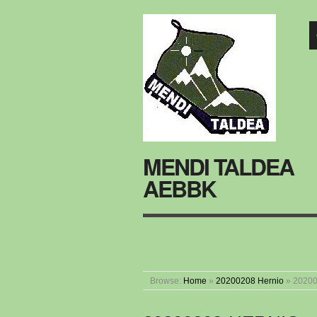
MENDI TALDEA
AEBBK
Browse:
Home
»
20200208 Hernio
»
20200