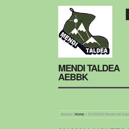
MENDI TALDEA
AEBBK
Browse:
Home
»
20180616 Montes de Esp